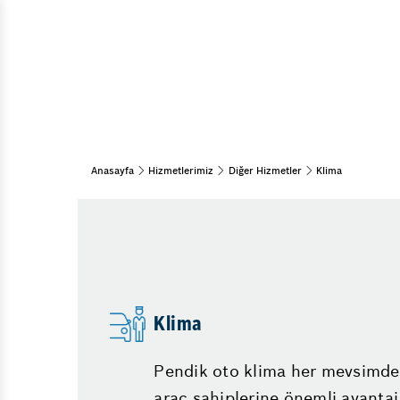
Müşür Arızası
Araç Bakım & Onarım
Pendik Hyundai Servisi
Bahar Bakımı
15 Adım Kontrol
Marş Dinamosu Arızası
Oto Muayene ve Bakım
Fren Balatası Bittiği Nasıl Anlaşı
Periyodik Bakım
Kaporta Çürük Tamiri
Kış Bakımı
Anasayfa
Hizmetlerimiz
Diğer Hizmetler
Klima
Aks Arızası Belirtileri
Aydınlatma Sistemleri
Araba Gaz Yemiyor
Araç İçi Aydınlatma
Motor Arıza İşaretleri
Araç Dış Aydınlatma
Krank Sensörü Arızası
Ücretsiz Muayene Kontrolü
Klima
Triger Kayışı Değişimi Ne Zaman
Pendik oto klima her mevsimde 
araç sahiplerine önemli avantaj 