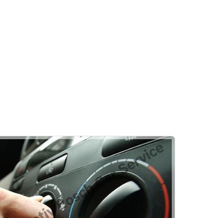
Akü
ası Belirtileri
Akülerde Garanti
Akü Kontrolü
ERL Group Usta Otomotiv
raç Bakımı
i
angi Bakımlarda Kontrol Edilir?
Hizmetlerimiz
Rehber