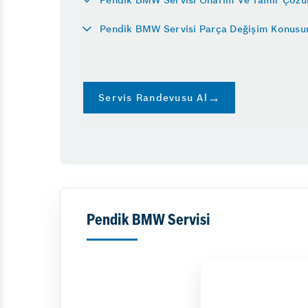
Krank Sensörü Arızası
Pendik BMW Servisi Parça Değişim Konus
Ücretsiz Muayene Kontrolü
Triger Kayışı Değişimi Ne Zaman
Servis Randevusu Al
Pendik BMW Servisi