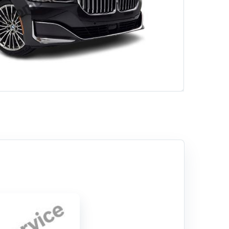
i
angi Bakımlarda Kontrol Edilir?
Hizmetlerimiz
Rehber