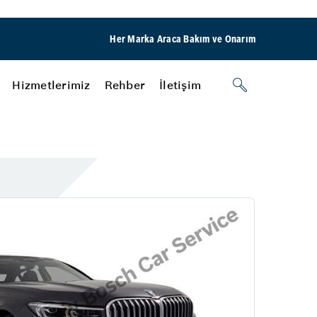
Her Marka Araca Bakım ve Onarım
Hizmetlerimiz
Rehber
İletişim
Akü
ası Belirtileri
Akülerde Garanti
Akü Kontrolü
ERL Group Usta Otomotiv
raç Bakımı