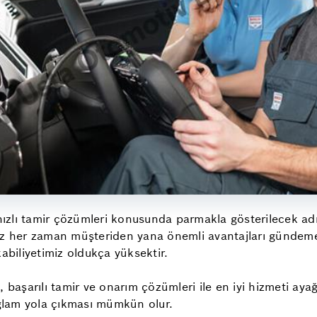
hızlı tamir çözümleri konusunda parmakla gösterilecek adre
z her zaman müşteriden yana önemli avantajları gündeme get
kabiliyetimiz oldukça yüksektir.
başarılı tamir ve onarım çözümleri ile en iyi hizmeti ayağını
sağlam yola çıkması mümkün olur.