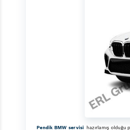
Pendik BMW servisi
hazırlamış olduğu p