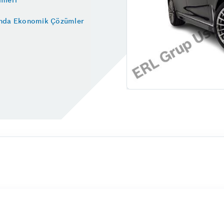
Oto Cam Filmi
Pendik Oto Sanayi
unda Ekonomik Çözümler
Vale
Motor Subap Arızası Maliyet
Yol Yardımı
 Yapılır?
Fren Hidroliğinin Seviyesi H