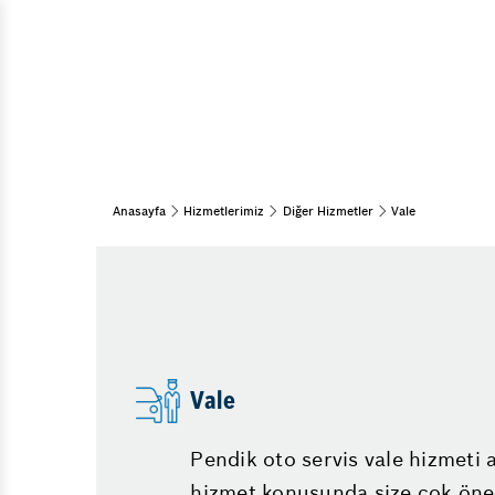
Müşür Arızası
Araç Bakım & Onarım
Pendik Hyundai Servisi
Bahar Bakımı
15 Adım Kontrol
Marş Dinamosu Arızası
Oto Muayene ve Bakım
Fren Balatası Bittiği Nasıl Anlaşı
Periyodik Bakım
Kaporta Çürük Tamiri
Kış Bakımı
Anasayfa
Hizmetlerimiz
Diğer Hizmetler
Vale
Aks Arızası Belirtileri
Aydınlatma Sistemleri
Araba Gaz Yemiyor
Araç İçi Aydınlatma
Motor Arıza İşaretleri
Araç Dış Aydınlatma
Krank Sensörü Arızası
Ücretsiz Muayene Kontrolü
Vale
Triger Kayışı Değişimi Ne Zaman
Pendik oto servis vale hizmeti ar
hizmet konusunda size çok önem