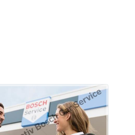
Akü
ası Belirtileri
Akülerde Garanti
Akü Kontrolü
ERL Group Usta Otomotiv
raç Bakımı
i
angi Bakımlarda Kontrol Edilir?
Hizmetlerimiz
Rehber